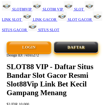
SLOT88VIP
SLOT88 VIP
SLOT
LINK SLOT
LINK GACOR
SLOT GACOR
SITUS GACOR
SITUS SLOT
LOGIN
DAFTAR
Design ID: 74165272
SLOT88 VIP - Daftar Situs
Bandar Slot Gacor Resmi
Slot88Vip Link Bet Kecil
Gampang Menang
$3
IDR 10.000