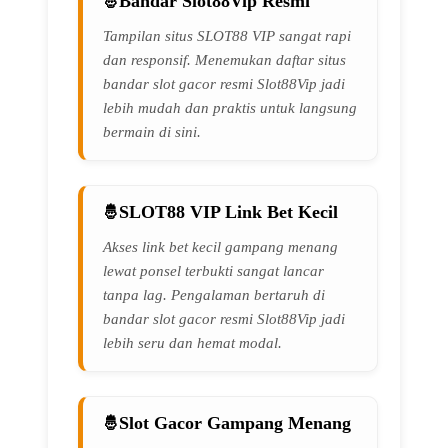
Bandar Slot88Vip Resmi
Tampilan situs SLOT88 VIP sangat rapi
dan responsif. Menemukan daftar situs
bandar slot gacor resmi Slot88Vip jadi
lebih mudah dan praktis untuk langsung
bermain di sini.
SLOT88 VIP Link Bet Kecil
Akses link bet kecil gampang menang
lewat ponsel terbukti sangat lancar
tanpa lag. Pengalaman bertaruh di
bandar slot gacor resmi Slot88Vip jadi
lebih seru dan hemat modal.
Slot Gacor Gampang Menang