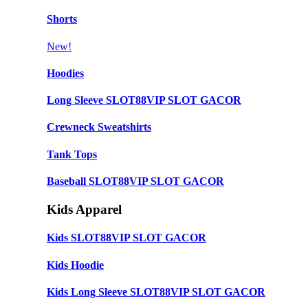
Shorts
New!
Hoodies
Long Sleeve SLOT88VIP SLOT GACOR
Crewneck Sweatshirts
Tank Tops
Baseball SLOT88VIP SLOT GACOR
Kids Apparel
Kids SLOT88VIP SLOT GACOR
Kids Hoodie
Kids Long Sleeve SLOT88VIP SLOT GACOR