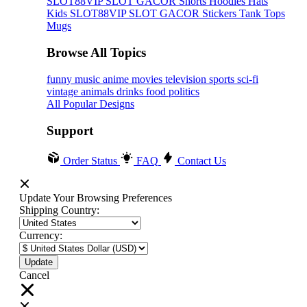
SLOT88VIP SLOT GACOR
Shorts
Hoodies
Hats
Kids SLOT88VIP SLOT GACOR
Stickers
Tank Tops
Mugs
Browse All Topics
funny
music
anime
movies
television
sports
sci-fi
vintage
animals
drinks
food
politics
All Popular Designs
Support
Order Status
FAQ
Contact Us
Update Your Browsing Preferences
Shipping Country:
Currency:
Cancel