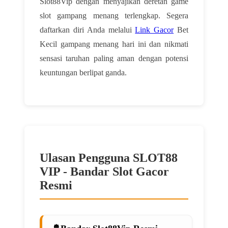
Slot88Vip dengan menyajikan deretan game
slot gampang menang terlengkap. Segera
daftarkan diri Anda melalui
Link Gacor
Bet
Kecil gampang menang hari ini dan nikmati
sensasi taruhan paling aman dengan potensi
keuntungan berlipat ganda.
Ulasan Pengguna SLOT88
VIP - Bandar Slot Gacor
Resmi